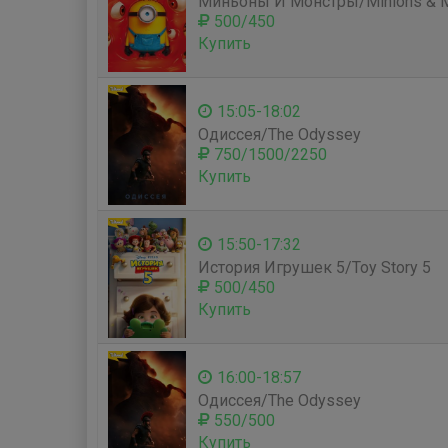
Миньоны И Монстры/Minions & M
500/450
Купить
15:05-18:02
Одиссея/The Odyssey
750/1500/2250
Купить
15:50-17:32
История Игрушек 5/Toy Story 5
500/450
Купить
16:00-18:57
Одиссея/The Odyssey
550/500
Купить