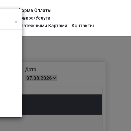
а
Форма Оплаты
вания
Товара/услуги
×
сом
Платежными Картами
Контакты
к
Дата