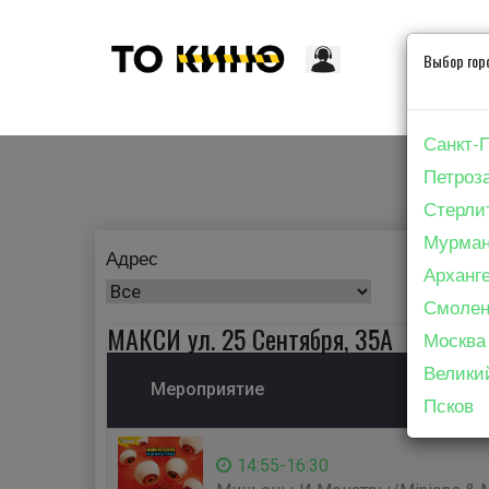
Выбор гор
Санкт-
Петроз
Стерли
Мурман
Адрес
Арханг
Смолен
МАКСИ ул. 25 Сентября, 35А
Москва
Велики
Мероприятие
Псков
14:55-16:30