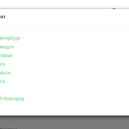
Правил
ода
Пользо
Расписание
Город
Информация
Серви
Петербург
Расписание в городе Смоленс
аводск
тамак
ск
Фильм
ельск
ск
й Новгород