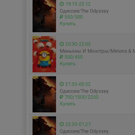
19:15-22:12
Одиссея/The Odyssey
550/500
Купить
20:30-22:05
Миньоны И Монстры/Minions & M
500/450
Купить
21:35-00:32
Одиссея/The Odyssey
750/1500/2250
Купить
22:30-01:27
Одиссея/The Odyssey